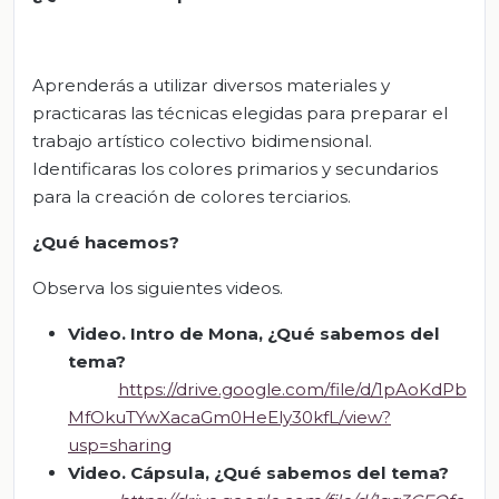
Aprenderás a utilizar diversos materiales y
practicaras las técnicas elegidas para preparar el
trabajo artístico colectivo bidimensional.
Identificaras los colores primarios y secundarios
para la creación de colores terciarios.
¿Qué
hacemos
?
Observa los siguientes videos.
Video
.
Intro
de Mona
, ¿Q
ué sabemos del
tema?
https://drive.google.com/file/d/1pAoKdPb
MfOkuTYwXacaGm0HeEly30kfL/view?
usp=sharing
Video.
Cápsula
,
¿Qué sabemos del tema?