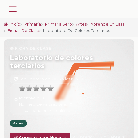
Inicio
Primaria
Primaria 3ero
Artes
Aprende En Casa
Fichas De Clase
Laboratorio De Colores Terciarios
📚 FICHA DE CLASE
Laboratorio de colores
terciarios
6 de Febrero de 2025 a las 15:17
Promedio:
0
Número de valoraciones:
0
Tu calificación:
Sin calificar
Artes
Anterior
Siguiente
🎒 Agregar a mi Mochila