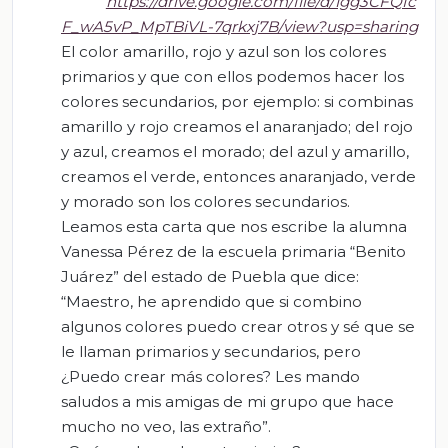
https://drive.google.com/file/d/1gg3CFQfc
F_wA5vP_MpTBiVL-7qrkxj7B/view?usp=sharing
El color amarillo, rojo y azul son los colores
primarios y que con ellos podemos hacer los
colores secundarios, por ejemplo: si combinas
amarillo y rojo creamos el anaranjado; del rojo
y azul, creamos el morado; del azul y amarillo,
creamos el verde, entonces anaranjado, verde
y morado son los colores secundarios.
Leamos esta carta que nos escribe la alumna
Vanessa Pérez de la escuela primaria “Benito
Juárez” del estado de Puebla que dice:
“Maestro, he aprendido que si combino
algunos colores puedo crear otros y sé que se
le llaman primarios y secundarios, pero
¿Puedo crear más colores? Les mando
saludos a mis amigas de mi grupo que hace
mucho no veo, las extraño”.