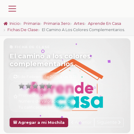
Inicio
Primaria
Primaria 3ero
Artes
Aprende En Casa
Fichas De Clase
El Camino A Los Colores Complementarios.
📚 FICHA DE CLASE
El camino a los colores
complementarios.
6 de Febrero de 2025 a las 15:17
Promedio:
0
Número de valoraciones:
0
Tu calificación:
Sin calificar
Anterior
Siguiente
🎒 Agregar a mi Mochila