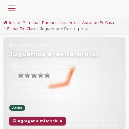
Inicio
Primaria
Primaria 4to
Artes
Aprende En Casa
Fichas De Clase
Juguemos A Reinterpretar
📚 FICHA DE CLASE
Juguemos a reinterpretar
6 de Febrero de 2025 a las 15:29
Promedio:
0
Número de valoraciones:
0
Tu calificación:
Sin calificar
Artes
Anterior
Siguiente
🎒 Agregar a mi Mochila