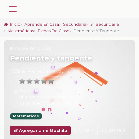
Inicio
Aprende En Casa
Secundaria
3° Secundaria
Matemáticas
Fichas De Clase
Pendiente Y Tangente
📚 FICHA DE CLASE
Pendiente y tangente
6 de Febrero de 2025 a las 17:23
Promedio:
0
Número de valoraciones:
0
Tu calificación:
Sin calificar
Matemáticas
Anterior
Siguiente
🎒 Agregar a mi Mochila