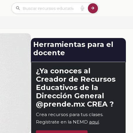
Herramientas para el
docente
¿Ya conoces al
Creador de Recursos
Educativos de la
Dirección General
@prende.mx CREA ?
Crea recursos para tus clases.
Regístrate en la NEMD
aquí
.