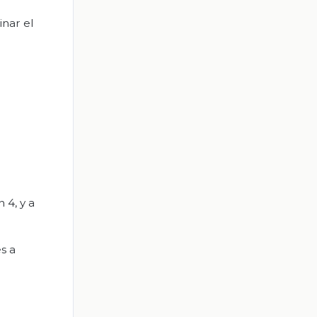
inar el
n 4, y
a
s a