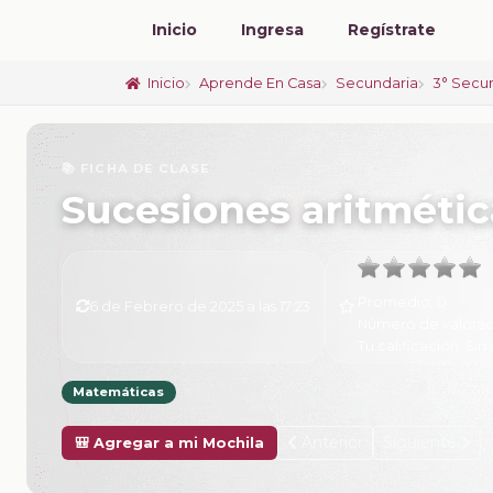
Inicio
Ingresa
Regístrate
Inicio
Aprende En Casa
Secundaria
3° Secu
📚 FICHA DE CLASE
Sucesiones aritmétic
Promedio:
0
6 de Febrero de 2025 a las 17:23
Número de valorac
Tu calificación:
Sin 
Matemáticas
Anterior
Siguiente
🎒 Agregar a mi Mochila