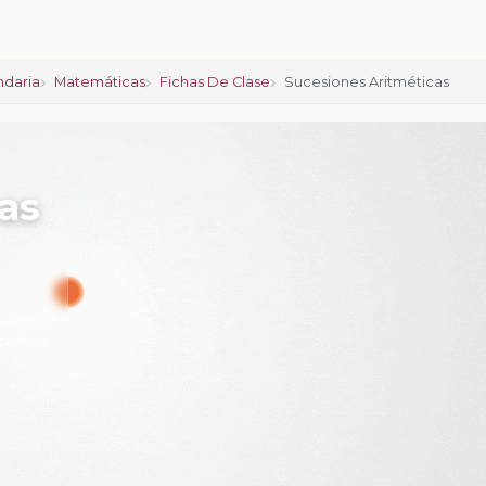
ndaria
Matemáticas
Fichas De Clase
Sucesiones Aritméticas
as
iones:
0
calificar