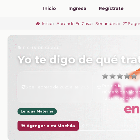
Inicio
Ingresa
Regístrate
Inicio
Aprende En Casa
Secundaria
2° Segu
📚 FICHA DE CLASE
Yo te digo de qué tra
Promedio:
0
6 de Febrero de 2025 a las 17:03
Número de valora
Tu calificación:
Sin 
Lengua Materna
Anterior
Siguiente
🎒 Agregar a mi Mochila