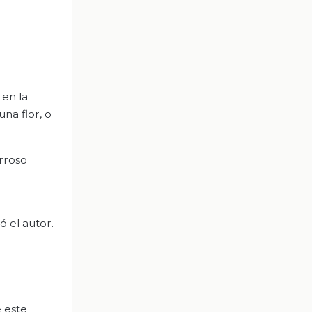
 en la
na flor, o
erroso
ó el autor.
e este