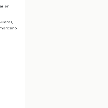
car en
ulares,
americano.