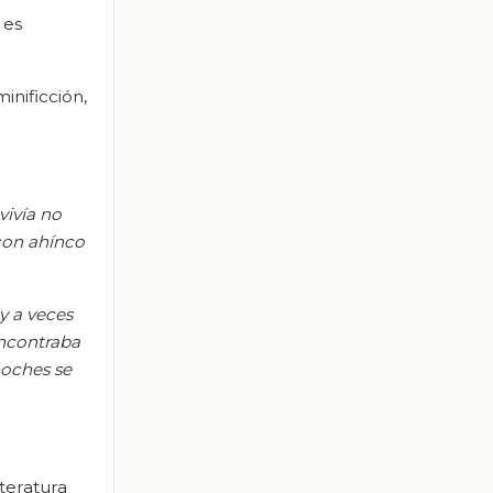
 es
inificción,
vivía no
 con ahínco
y a veces
encontraba
noches se
teratura