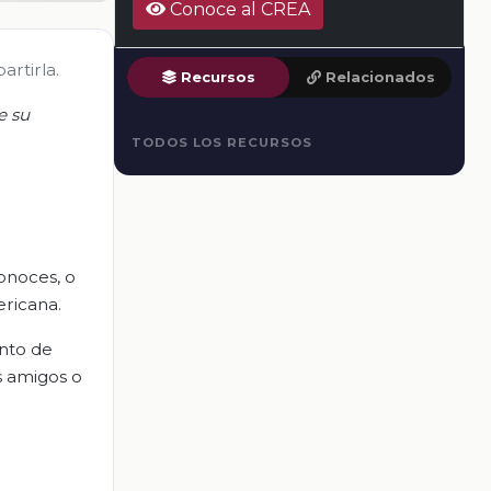
Conoce al CREA
rtirla.
Recursos
Relacionados
e su
TODOS LOS RECURSOS
onoces, o
ericana.
ento de
s amigos o