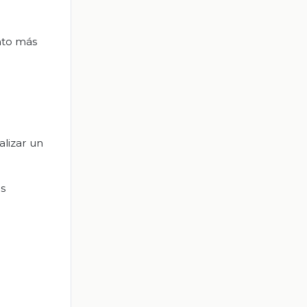
ento más
lizar un
as