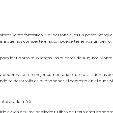
crocuento fantástico. Y el personaje, es un perro. Porque
ntasía que nos comparte el autor puede tener voz un perro, u
te para leer obras muy largas, los cuentos de Augusto Mont
ia y poder hacer un mejor comentario sobre ella, además de
de se desarrolla es bueno saber el contexto en el que vivi
 interesado más?
le ayuda a tu mejor aliado: tu libro de texto gratuito sobr