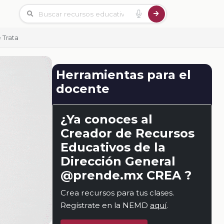
 Trata
Herramientas para el
docente
¿Ya conoces al
Creador de Recursos
Educativos de la
Dirección General
@prende.mx CREA ?
Crea recursos para tus clases.
Regístrate en la NEMD
aquí
.