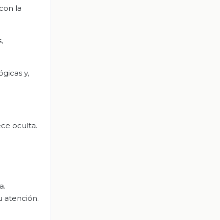
con la
,
ógicas y,
ce oculta.
a.
u atención.