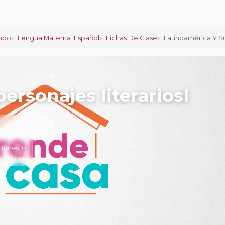
ndo
Lengua Materna. Español
Fichas De Clase
Latinoamérica Y Su
ersonajes literariosl
ciones:
0
calificar