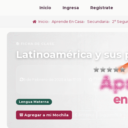
Inicio
Ingresa
Regístrate
Inicio
Aprende En Casa
Secundaria
2° Segu
📚 FICHA DE CLASE
Latinoamérica y sus p
Promedio:
0
6 de Febrero de 2025 a las 17:03
Número de valora
Tu calificación:
Sin 
Lengua Materna
Anterior
Siguiente
🎒 Agregar a mi Mochila