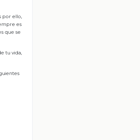
por ello,
iempre es
es que se
 tu vida,
iguientes