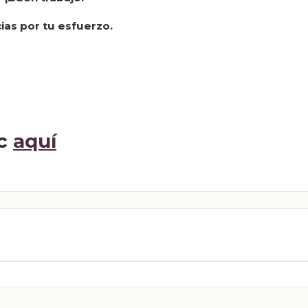
ias por tu esfuerzo.
ic
aquí