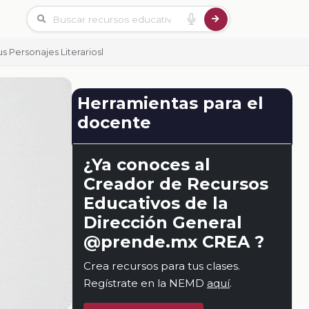
s Personajes Literariosl
Herramientas para el
docente
¿Ya conoces al
Creador de Recursos
Educativos de la
Dirección General
@prende.mx CREA ?
Crea recursos para tus clases.
Regístrate en la NEMD
aquí
.