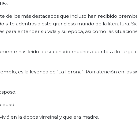
115s
te de los más destacados que incluso han recibido premios 
i te adentras a este grandioso mundo de la literatura. S
s para entender su vida y su época, así como las situacion
amente has leído o escuchado muchos cuentos a lo largo de
jemplo, es la leyenda de “La llorona”. Pon atención en las s
 esposo.
a edad.
ivió en la época virreinal y que era madre.