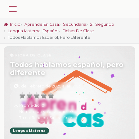
Inicio
Aprende En Casa
Secundaria
2° Segundo
Lengua Materna. Español
Fichas De Clase
Todos Hablamos Español, Pero Diferente
📚 FICHA DE CLASE
Todos hablamos español, pero
diferente
6 de Febrero de 2025 a las 17:03
Promedio:
0
Número de valoraciones:
0
Tu calificación:
Sin calificar
Lengua Materna