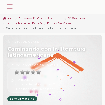
Inicio
Aprende En Casa
Secundaria
2° Segundo
Lengua Materna. Español
Fichas De Clase
Caminando Con La Literatura Latinoamericana
📚 FICHA DE CLASE
Caminando con la literatura
latinoamericana
6 de Febrero de 2025 a las 17:03
Promedio:
0
Número de valoraciones:
0
Tu calificación:
Sin calificar
Lengua Materna