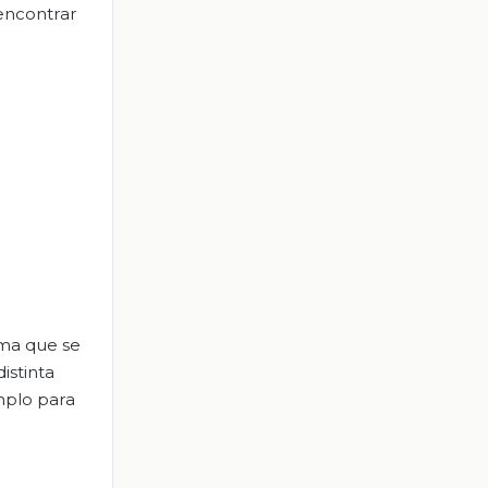
 encontrar
ema que se
istinta
mplo para