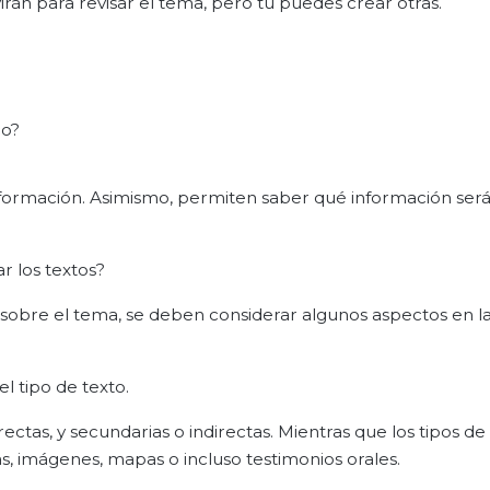
rán para revisar el tema, pero tú puedes crear otras.
co?
formación. Asimismo, permiten saber qué información será ú
 los textos?
sobre el tema, se deben considerar algunos aspectos en l
l tipo de texto.
ctas, y secundarias o indirectas. Mientras que los tipos de
cas, imágenes, mapas o incluso testimonios orales.