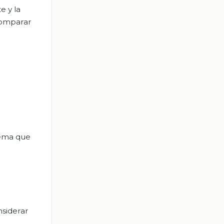
e y la
comparar
tema que
nsiderar