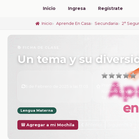
Inicio
Ingresa
Regístrate
Inicio
Aprende En Casa
Secundaria
2° Segu
📚 FICHA DE CLASE
Un tema y su diversi
Promedio:
0
6 de Febrero de 2025 a las 17:03
Número de valora
Tu calificación:
Sin 
Lengua Materna
Anterior
Siguiente
🎒 Agregar a mi Mochila