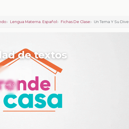
ndo
Lengua Materna. Español
Fichas De Clase
Un Tema Y Su Dive
dad de textos
ciones:
0
calificar