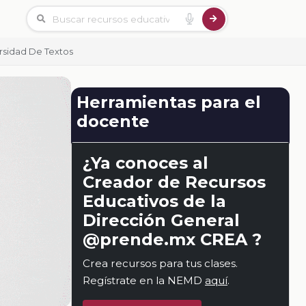
rsidad De Textos
Herramientas para el
docente
¿Ya conoces al
Creador de Recursos
Educativos de la
Dirección General
@prende.mx CREA ?
Crea recursos para tus clases.
Regístrate en la NEMD
aquí
.