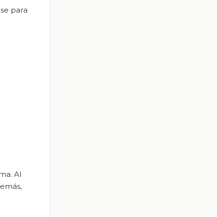
rse para
ma. Al
demás,