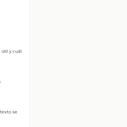
til y cuál
a
 texto se