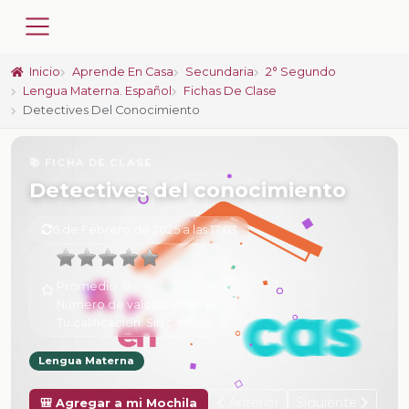
Inicio
Aprende En Casa
Secundaria
2° Segundo
Lengua Materna. Español
Fichas De Clase
Detectives Del Conocimiento
📚 FICHA DE CLASE
Detectives del conocimiento
6 de Febrero de 2025 a las 17:03
Promedio:
0
Número de valoraciones:
0
Tu calificación:
Sin calificar
Lengua Materna
Anterior
Siguiente
🎒 Agregar a mi Mochila