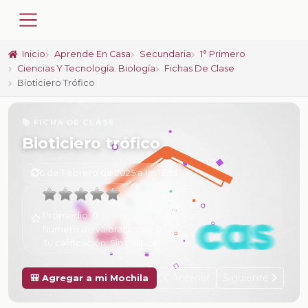
Inicio
Aprende En Casa
Secundaria
1° Primero
Ciencias Y Tecnología. Biología
Fichas De Clase
Bioticiero Trófico
📚 FICHA DE CLASE
Bioticiero trófico
6 de Febrero de 2025 a las 16:53
Promedio:
0
Número de valoraciones:
0
Tu calificación:
Sin calificar
Anterior
Siguiente
🎒 Agregar a mi Mochila