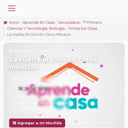
Inicio
Aprende En Casa
Secundaria
1° Primero
Ciencias Y Tecnología. Biología
Fichas De Clase
La Vuelta Al Ciclo En Cinco Minutos
📚 FICHA DE CLASE
La vuelta al ciclo en cinco
minutos
6 de Febrero de 2025 a las 16:53
Promedio:
0
Número de valoraciones:
0
Tu calificación:
Sin calificar
Anterior
Siguiente
🎒 Agregar a mi Mochila