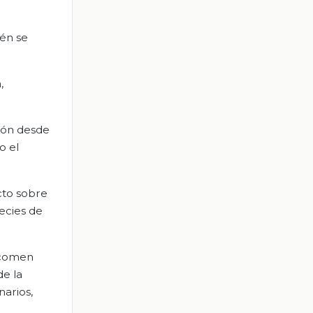
ién se
,
ión desde
o el
cto sobre
pecies de
e comen
de la
arios,