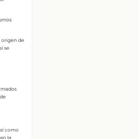
ismos
l origen de
sí se
lamados
 de
así como
an la