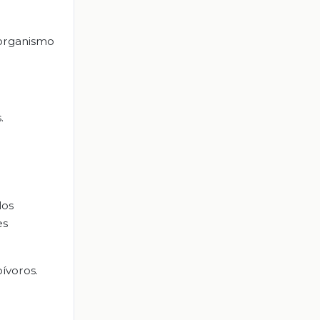
o organismo
.
los
es
ívoros.