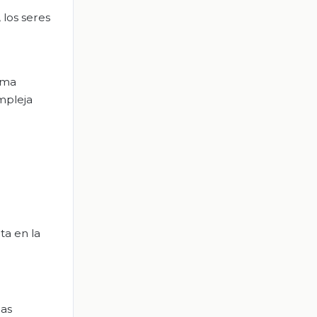
 los seres
sma
mpleja
ta en la
las