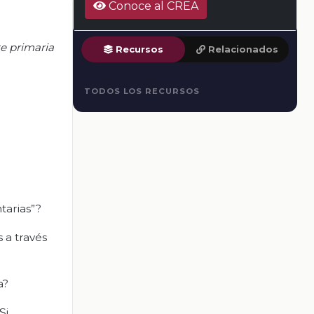
Conoce al CREA
te primaria
Recursos
Relacionados
TODOS LOS RECURSOS
tarias”?
 a través
a?
Si