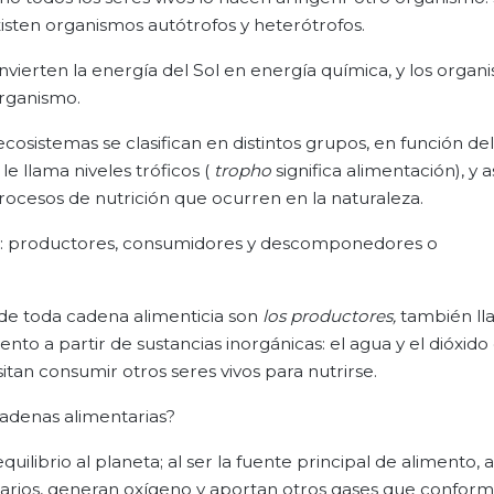
isten organismos autótrofos y heterótrofos.
nvierten la energía del Sol en energía química, y los organ
organismo.
cosistemas se clasifican en distintos grupos, en función de
 le llama niveles tróficos (
tropho
significa alimentación), y a
ocesos de nutrición que ocurren en la naturaleza.
 tres: productores, consumidores y descomponedores o
de toda cadena alimenticia son
los productores,
también l
nto a partir de sustancias inorgánicas: el agua y el dióxido
itan consumir otros seres vivos para nutrirse.
adenas alimentarias?
librio al planeta; al ser la fuente principal de alimento, 
arios, generan oxígeno y aportan otros gases que conform