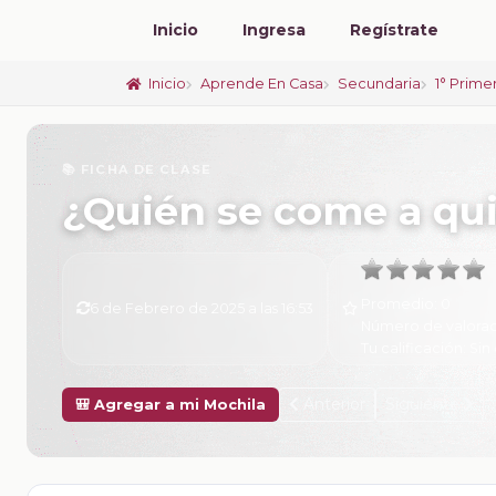
Inicio
Ingresa
Regístrate
Inicio
Aprende En Casa
Secundaria
1° Prime
📚 FICHA DE CLASE
¿Quién se come a qu
Promedio:
0
6 de Febrero de 2025 a las 16:53
Número de valorac
Tu calificación:
Sin 
Anterior
Siguiente
🎒 Agregar a mi Mochila