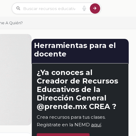
me A Quién?
Herramientas para el
docente
¿Ya conoces al
Creador de Recursos
Educativos de la
Dirección General
@prende.mx CREA ?
Crea recursos para tus clases.
Regístrate en la NEMD
aquí
.