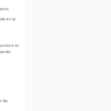
rios.
ida en la
 nombre lo
cuando
 las