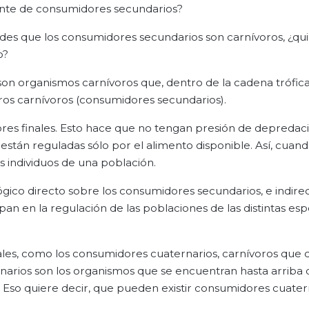
mente de consumidores secundarios?
ndes que los consumidores secundarios son carnívoros, ¿qu
o?
 son organismos carnívoros que, dentro de la cadena trófica
ros carnívoros (consumidores secundarios).
res finales. Esto hace que no tengan presión de depredac
 están reguladas sólo por el alimento disponible. Así, cuand
 individuos de una población.
ógico directo sobre los consumidores secundarios, e indire
ipan en la regulación de las poblaciones de las distintas es
nales, como los consumidores cuaternarios, carnívoros qu
narios son los organismos que se encuentran hasta arriba 
Eso quiere decir, que pueden existir consumidores cuatern