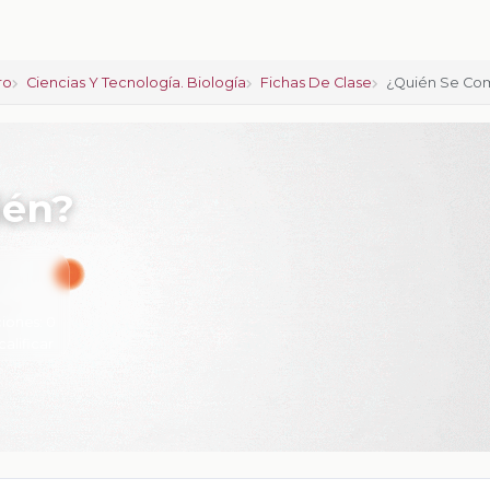
ro
Ciencias Y Tecnología. Biología
Fichas De Clase
¿Quién Se Co
ién?
iones:
0
calificar