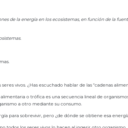
nes de la energía en los ecosistemas, en función de la fuen
cosistemas.
emas.
s seres vivos. ¿Has escuchado hablar de las “cadenas alimen
imentaria o trófica es una secuencia lineal de organismos
organismo a otro mediante su consumo.
ía para sobrevivir, pero ¿de dónde se obtiene esa energí
o todos los seres vivos lo hacen al ingerir otro organismo. 