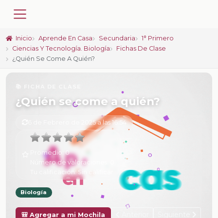
Inicio
Aprende En Casa
Secundaria
1° Primero
Ciencias Y Tecnología. Biología
Fichas De Clase
¿Quién Se Come A Quién?
📚 FICHA DE CLASE
¿Quién se come a quién?
6 de Febrero de 2025 a las 16:54
Promedio:
0
Número de valoraciones:
0
Tu calificación:
Sin calificar
Biología
Anterior
Siguiente
🎒 Agregar a mi Mochila