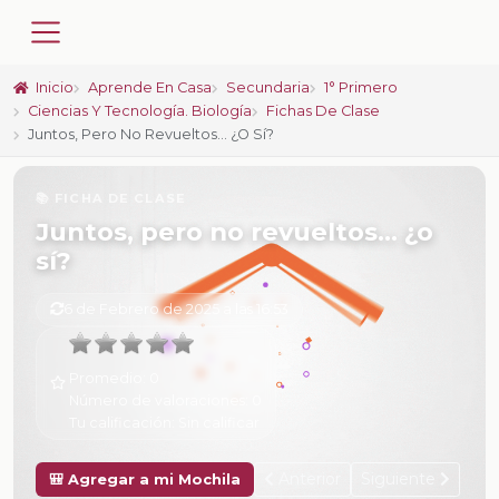
Inicio
Aprende En Casa
Secundaria
1° Primero
Ciencias Y Tecnología. Biología
Fichas De Clase
Juntos, Pero No Revueltos… ¿o Sí?
📚 FICHA DE CLASE
Juntos, pero no revueltos… ¿o
sí?
6 de Febrero de 2025 a las 16:53
Promedio:
0
Número de valoraciones:
0
Tu calificación:
Sin calificar
Anterior
Siguiente
🎒 Agregar a mi Mochila