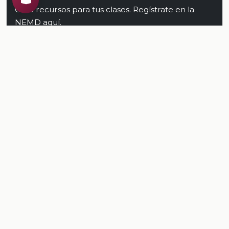
Crea recursos para tus clases. Regístrate en la
NEMD
aquí
.
Conoce al CREA
Recursos
Relacionados
TODOS LOS RECURSOS
Plataforma Digital de la Nueva Escuela Mexicana. Secretaría
de Educación Pública.
PLATAFORMA