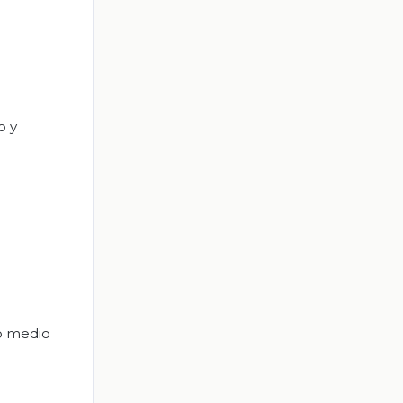
o y
mo medio