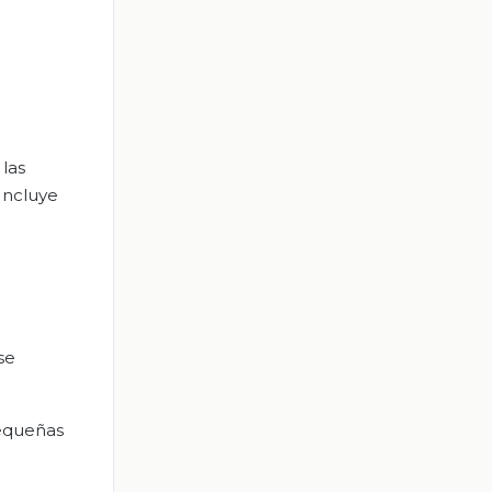
 las
Incluye
se
pequeñas