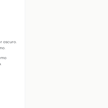
or oscuro.
mo.
como
.