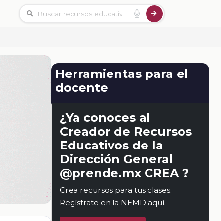
Herramientas para el
docente
¿Ya conoces al
Creador de Recursos
Educativos de la
Dirección General
@prende.mx CREA ?
Crea recursos para tus clases.
Regístrate en la NEMD
aquí
.