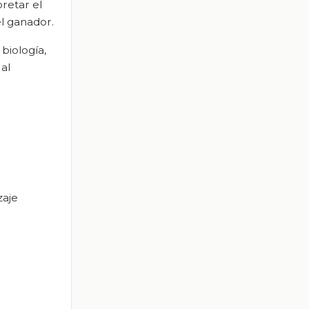
retar el
l ganador.
biología,
al
zaje