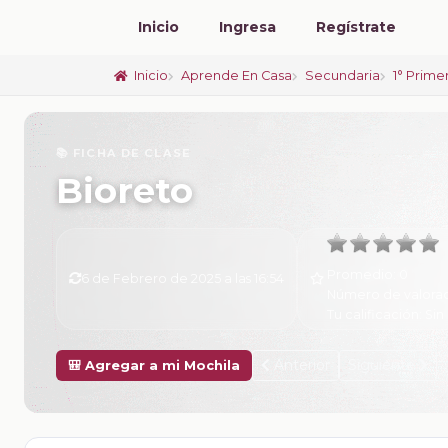
Inicio
Ingresa
Regístrate
Inicio
Aprende En Casa
Secundaria
1° Prime
📚 FICHA DE CLASE
Bioreto
Promedio:
0
6 de Febrero de 2025 a las 16:54
Número de valora
Tu calificación:
Sin 
Anterior
Siguiente
🎒 Agregar a mi Mochila