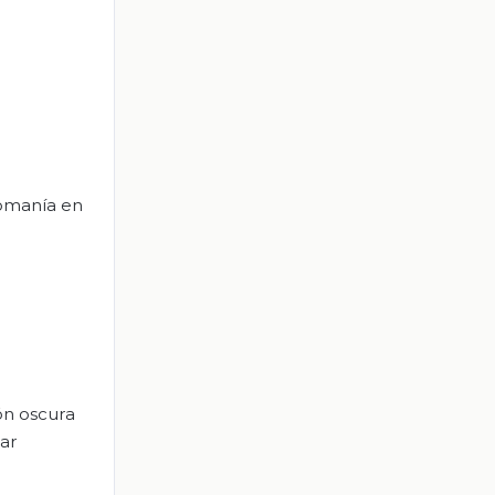
comanía en
ión oscura
zar