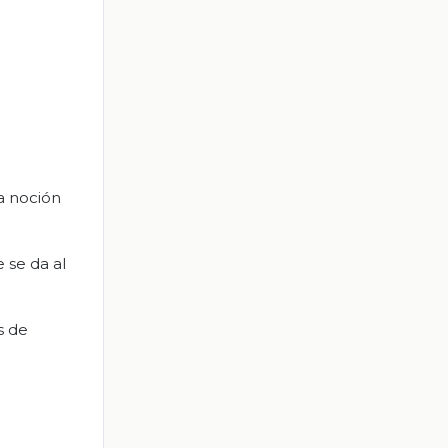
a noción
 se da al
s de