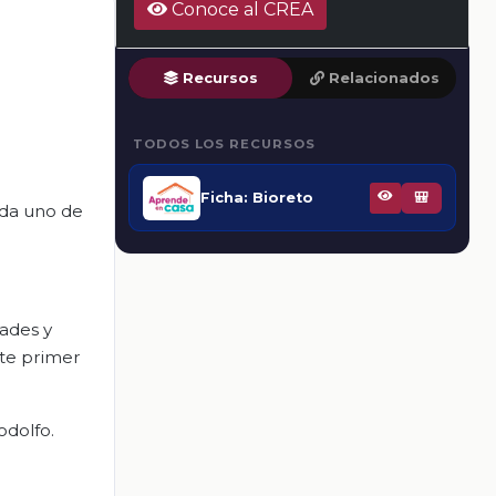
Conoce al CREA
Recursos
Relacionados
TODOS LOS RECURSOS
Ficha: Bioreto
🎒
ada uno de
dades y
ste primer
odolfo.