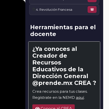
📚
4. Revolución Francesa
🎒
Herramientas para el
docente
¿Ya conoces al
Creador de
Recursos
Educativos de la
Dirección General
@prende.mx CREA ?
Crea recursos para tus clases.
Regístrate en la NEMD
aquí
.
Conoce al CREA