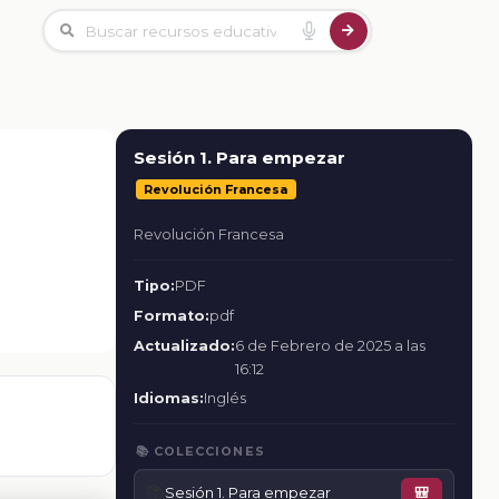
Sesión 1. Para empezar
Revolución Francesa
Revolución Francesa
Tipo:
PDF
Formato:
pdf
Actualizado:
6 de Febrero de 2025 a las
16:12
Idiomas:
Inglés
📚 COLECCIONES
📚
Sesión 1. Para empezar
🎒