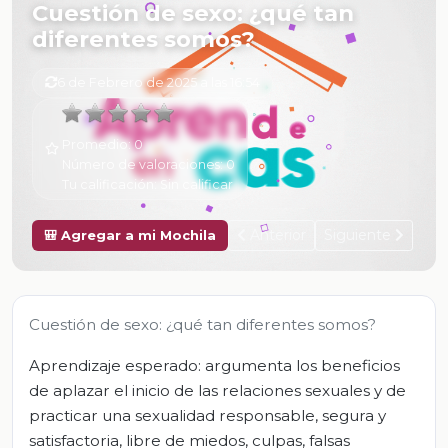
Cuestión de sexo: ¿qué tan
diferentes somos?
6 de Febrero de 2025 a las 16:54
Promedio:
0
Número de valoraciones:
0
Tu calificación:
Sin calificar
Anterior
Siguiente
🎒 Agregar a mi Mochila
Cuestión de sexo: ¿qué tan diferentes somos?
Aprendizaje esperado: argumenta los beneficios
de aplazar el inicio de las relaciones sexuales y de
practicar una sexualidad responsable, segura y
satisfactoria, libre de miedos, culpas, falsas