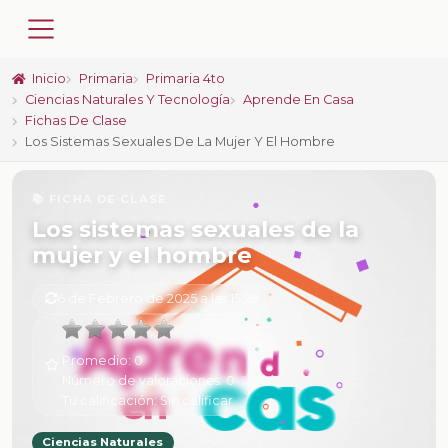
Inicio
Primaria
Primaria 4to
Ciencias Naturales Y Tecnología
Aprende En Casa
Fichas De Clase
Los Sistemas Sexuales De La Mujer Y El Hombre
📚 FICHA DE CLASE
Los sistemas sexuales de la
mujer y el hombre
6 de Febrero de 2025 a las 15:29
Promedio:
0
Número de valoraciones:
0
Tu calificación:
Sin calificar
Ciencias Naturales