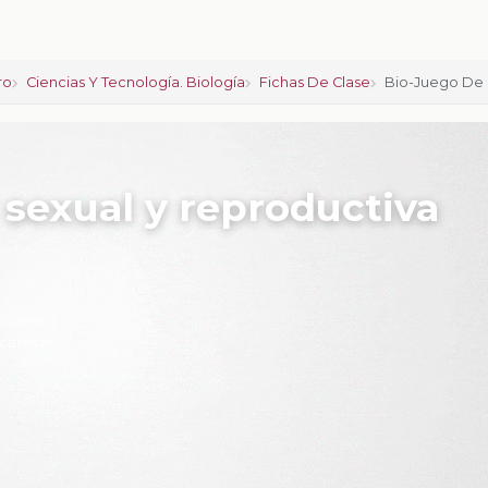
ro
Ciencias Y Tecnología. Biología
Fichas De Clase
Bio-Juego De 
 sexual y reproductiva
ciones:
0
calificar