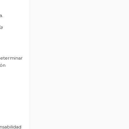
a.
la
determinar
ión
nsabilidad