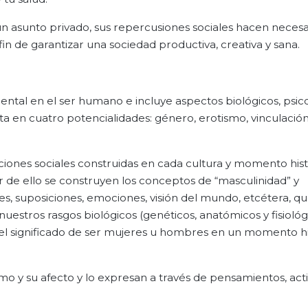
un asunto privado, sus repercusiones sociales hacen necesar
in de garantizar una sociedad productiva, creativa y sana.
ental en el ser humano e incluye aspectos biológicos, psico
a en cuatro potencialidades: género, erotismo, vinculación
uciones sociales construidas en cada cultura y momento hist
r de ello se construyen los conceptos de “masculinidad” y
res, suposiciones, emociones, visión del mundo, etcétera, q
stros rasgos biológicos (genéticos, anatómicos y fisiológ
n el significado de ser mujeres u hombres en un momento hi
 y su afecto y lo expresan a través de pensamientos, acti