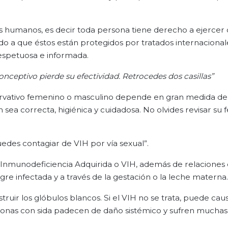
s humanos, es decir toda persona tiene derecho a ejercer
o a que éstos están protegidos por tratados internacional
espetuosa e informada.
onceptivo pierde su efectividad. Retrocedes dos casillas”
servativo femenino o masculino depende en gran medida de
sea correcta, higiénica y cuidadosa. No olvides revisar su 
uedes contagiar de VIH por vía sexual”.
de Inmunodeficiencia Adquirida o VIH, además de relaciones 
re infectada y a través de la gestación o la leche materna.
truir los glóbulos blancos. Si el VIH no se trata, puede cau
rsonas con sida padecen de daño sistémico y sufren muchas