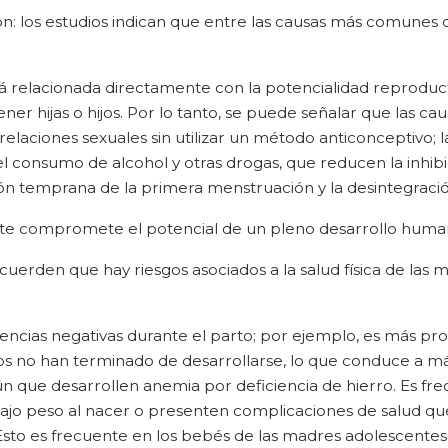
n: los estudios indican que entre las causas más comunes 
tá relacionada directamente con la potencialidad reproduc
tener hijas o hijos. Por lo tanto, se puede señalar que las ca
aciones sexuales sin utilizar un método anticonceptivo; l
l consumo de alcohol y otras drogas, que reducen la inhibic
ión temprana de la primera menstruación y la desintegración
nte compromete el potencial de un pleno desarrollo huma
ecuerden que hay riesgos asociados a la salud física de las 
cias negativas durante el parto; por ejemplo, es más pr
s no han terminado de desarrollarse, lo que conduce a má
 que desarrollen anemia por deficiencia de hierro. Es fr
ajo peso al nacer o presenten complicaciones de salud q
Esto es frecuente en los bebés de las madres adolescentes