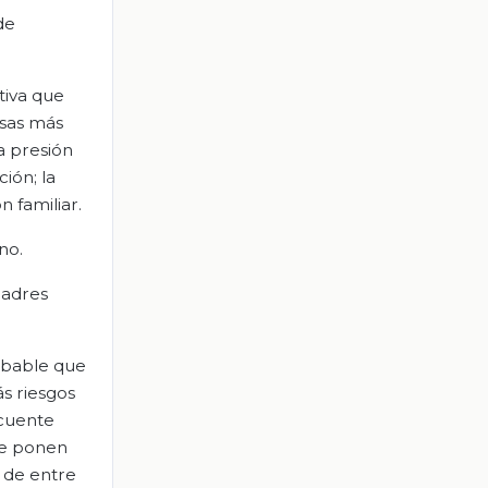
de
tiva que
usas más
a presión
ión; la
 familiar.
no.
madres
obable que
s riesgos
ecuente
ue ponen
 de entre