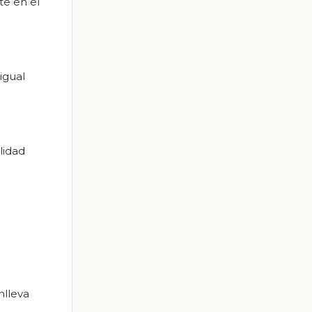
te en el
igual
lidad
nlleva