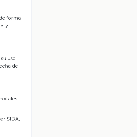
 de forma
es y
 su uso
fecha de
coitales
sar SIDA,