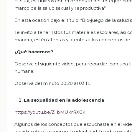
El cual, estudiarás con el propósito de: “Integrar c
marco de la salud sexual y reproductiva”.
En esta ocasión bajo el título: “Bio-juego de la salud 
Te invito a tener listos tus materiales escolares, así
manera, estén atentas y atentos a los conceptos de e
¿Qué hacemos?
Observa el siguiente video, para recordar, con una l
humana.
Observa del minuto 00:20 al 03:11.
La sexualidad en la adolescencia
https://youtu.be/Z_bMUkrRXCk
Algunos de los conceptos que escuchaste en el vide
decidir sobre tu cuerpo, tu identidad, tu vida sexual y