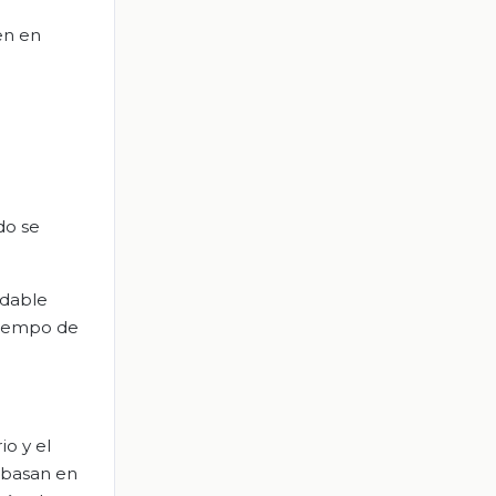
en en
do se
ndable
 tiempo de
io y el
e basan en