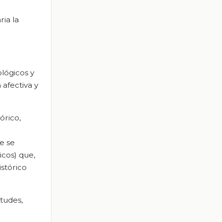
ia la
lógicos y
 afectiva y
órico,
ue se
icos) que,
stórico
tudes,