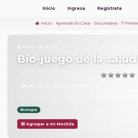
Inicio
Ingresa
Regístrate
Inicio
Aprende En Casa
Secundaria
1° Prime
📚 FICHA DE CLASE
Bio-juego de la salud
Promedio:
0
6 de Febrero de 2025 a las 16:54
Número de valora
Tu calificación:
Sin 
Biología
Anterior
Siguiente
🎒 Agregar a mi Mochila