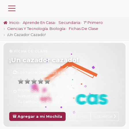
Inicio
Aprende En Casa
Secundaria
1° Primero
Ciencias Y Tecnología. Biología
Fichas De Clase
¡Un Cazador Cazado!
📚 FICHA DE CLASE
¡Un cazador cazado!
6 de Febrero de 2025 a las 16:53
Promedio:
0
Número de valoraciones:
0
Tu calificación:
Sin calificar
Anterior
Siguiente
🎒 Agregar a mi Mochila