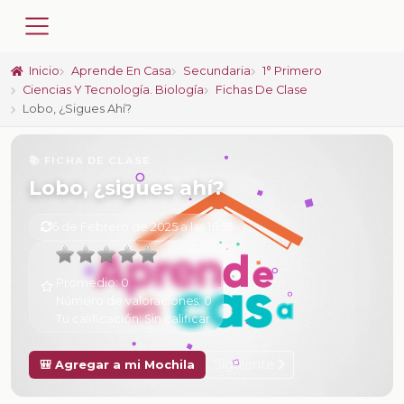
Inicio
Aprende En Casa
Secundaria
1° Primero
Ciencias Y Tecnología. Biología
Fichas De Clase
Lobo, ¿sigues Ahí?
📚 FICHA DE CLASE
Lobo, ¿sigues ahí?
6 de Febrero de 2025 a las 16:53
Promedio:
0
Número de valoraciones:
0
Tu calificación:
Sin calificar
Siguiente
🎒 Agregar a mi Mochila