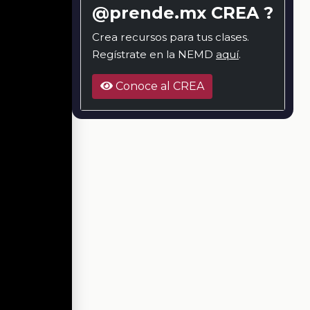
@prende.mx CREA ?
Crea recursos para tus clases.
Regístrate en la NEMD
aquí
.
Conoce al CREA