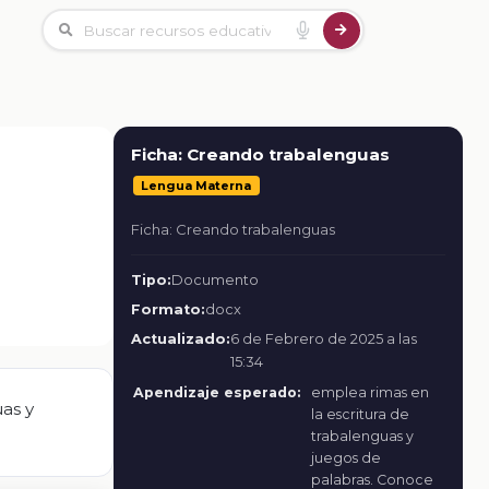
Ficha: Creando trabalenguas
Lengua Materna
Ficha: Creando trabalenguas
Tipo:
Documento
Formato:
docx
Actualizado:
6 de Febrero de 2025 a las
15:34
Apendizaje esperado:
emplea rimas en
uas y
la escritura de
trabalenguas y
juegos de
palabras. Conoce