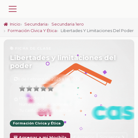
Inicio
Secundaria
Secundaria 1ero
Formación Cívica Y Ética
Libertades Y Limitaciones Del Poder
📚 FICHA DE CLASE
Libertades y limitaciones del
poder
6 de Febrero de 2025 a las 16:35
Promedio:
0
Número de valoraciones:
0
Tu calificación:
Sin calificar
Formación Cívica y Ética
Anterior
Siguiente
🎒 Agregar a mi Mochila