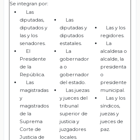
Se integran por:
Las
diputadas,
Las
diputados y
diputadas y
Las y los
las y los
diputados
regidores.
senadores.
estatales.
La
El
La
alcaldesa o
Presidente
gobernador
alcalde, la
de la
a o
presidenta
República.
gobernador
o
Las
del estado.
presidente
magistradas
Las juezas
municipal.
y
y jueces del
Las y los
magistrados
tribunal
síndicos,
de la
superior de
juezas y
Suprema
justicia y
jueces de
Corte de
juzgadores
paz.
Justicia de
locales.