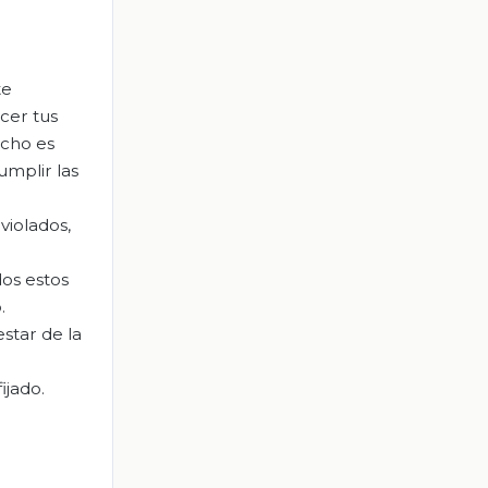
te
cer tus
echo es
umplir las
violados,
dos estos
.
estar de la
ijado.