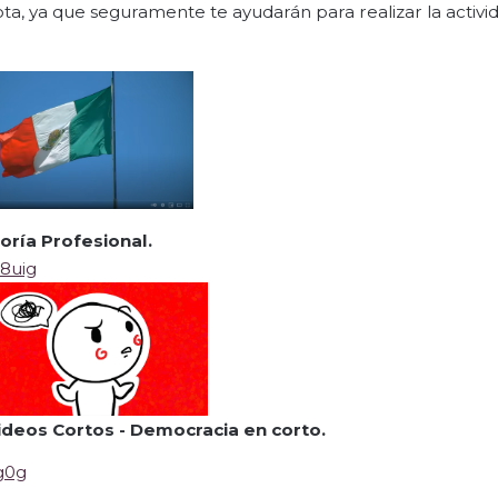
ta, ya que seguramente te ayudarán para realizar la activi
goría Profesional
.
8uig
ideos Cortos -
Democracia en corto
.
g0g