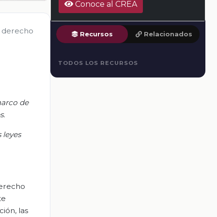
Conoce al CREA
e derecho
Recursos
Relacionados
TODOS LOS RECURSOS
marco de
s.
 leyes
derecho
te
ión, las