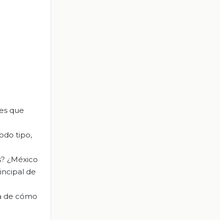
yes que
odo tipo,
s? ¿México
incipal de
ca de cómo