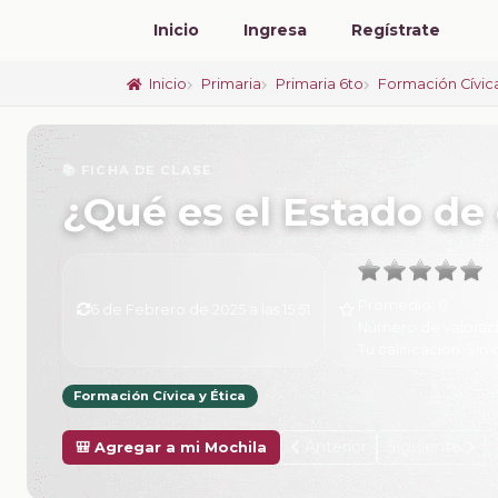
Inicio
Ingresa
Regístrate
Inicio
Primaria
Primaria 6to
Formación Cívica
📚 FICHA DE CLASE
¿Qué es el Estado d
Promedio:
0
6 de Febrero de 2025 a las 15:51
Número de valorac
Tu calificación:
Sin 
Formación Cívica y Ética
Anterior
Siguiente
🎒 Agregar a mi Mochila