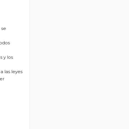
 se
todos
 y los
a las leyes
er