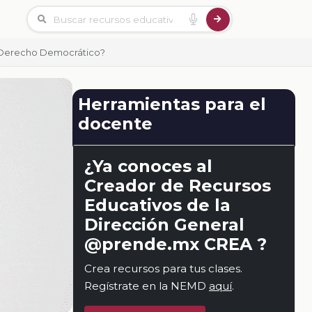
 Derecho Democrático?
Herramientas para el
docente
¿Ya conoces al
Creador de Recursos
Educativos de la
Dirección General
@prende.mx CREA ?
Crea recursos para tus clases.
Regístrate en la NEMD
aquí
.