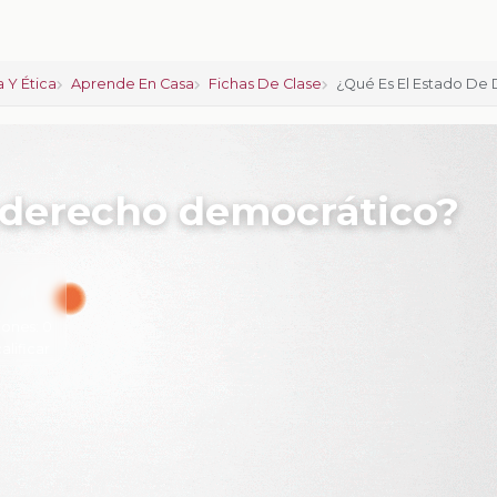
 Y Ética
Aprende En Casa
Fichas De Clase
¿Qué Es El Estado De
e derecho democrático?
iones:
0
calificar