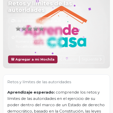
Retos y límites de las
autoridades
6 de Febrero de 2025 a las 15:51
Promedio:
0
Número de valoraciones:
0
Tu calificación:
Sin calificar
Anterior
Siguiente
🎒 Agregar a mi Mochila
Retos y límites de las autoridades
Aprendizaje esperado:
comprende los retos y
límites de las autoridades en el ejercicio de su
poder dentro del marco de un Estado de derecho
democrático, basado en la Constitución, las leyes