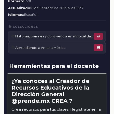
Formato:
pdf
Actualizado:
6 de Febrero de 2025 a las 15:23
Idiomas:
Español
📚 COLECCIONES
📚
Historias, paisajes y convivencia en mi localidad
🎒
📚
Aprendiendo a Amar a México
🎒
Herramientas para el docente
¿Ya conoces al Creador de
Recursos Educativos de la
Dirección General
@prende.mx CREA ?
Crea recursos para tus clases. Regístrate en la