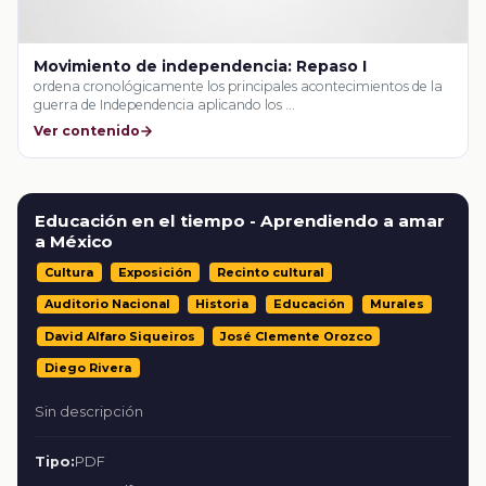
Movimiento de independencia: Repaso I
ordena cronológicamente los principales acontecimientos de la
guerra de Independencia aplicando los …
Ver contenido
Educación en el tiempo - Aprendiendo a amar
a México
Cultura
Exposición
Recinto cultural
Auditorio Nacional
Historia
Educación
Murales
David Alfaro Siqueiros
José Clemente Orozco
Diego Rivera
Sin descripción
Tipo:
PDF