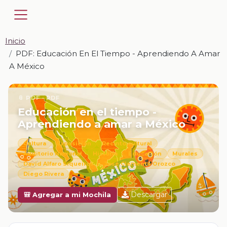
Inicio
PDF: Educación En El Tiempo - Aprendiendo A Amar
A México
📎 PDF · PDF
Educación en el tiempo -
Aprendiendo a amar a México
Cultura
Exposición
Recinto cultural
Auditorio Nacional
Historia
Educación
Murales
David Alfaro Siqueiros
José Clemente Orozco
Diego Rivera
Descargar
🎒 Agregar a mi Mochila