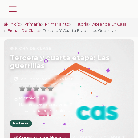
Inicio
Primaria
Primaria 4to
Historia
Aprende En Casa
Fichas De Clase
Tercera Y Cuarta Etapa: Las Guerrillas
📚 FICHA DE CLASE
Tercera y cuarta etapa: Las
guerrillas
6 de Febrero de 2025 a las 15:32
Promedio:
0
Número de valoraciones:
0
Tu calificación:
Sin calificar
Historia
Anterior
Siguiente
🎒 Agregar a mi Mochila