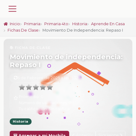
Inicio
Primaria
Primaria 4to
Historia
Aprende En Casa
Fichas De Clase
Movimiento De Independencia: Repaso I
📚 FICHA DE CLASE
Movimiento de independencia:
Repaso I
6 de Febrero de 2025 a las 15:32
Promedio:
0
Número de valoraciones:
0
Tu calificación:
Sin calificar
Historia
Anterior
Siguiente
🎒 Agregar a mi Mochila