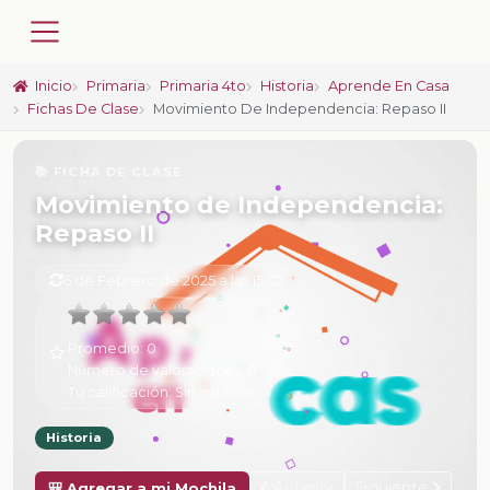
Inicio
Primaria
Primaria 4to
Historia
Aprende En Casa
Fichas De Clase
Movimiento De Independencia: Repaso II
📚 FICHA DE CLASE
Movimiento de Independencia:
Repaso II
6 de Febrero de 2025 a las 15:32
Promedio:
0
Número de valoraciones:
0
Tu calificación:
Sin calificar
Historia
Anterior
Siguiente
🎒 Agregar a mi Mochila