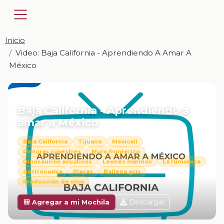
Inicio
Video: Baja California - Aprendiendo A Amar A
México
📎 VIDEO · MP4
Baja California - Aprendiendo a
amar a México
Baja California
Tijuana
Mexicali
Pinturas rupestres
Muro fronterizo
Dinosaurios acuáticos
Leones marinos
La rumorosa
Gastronomía
Playas
Ballena gris
Producción de vino
Descargar
🎒 Agregar a mi Mochila