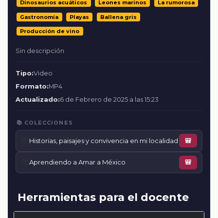
Dinosaurios acuáticos
Leones marinos
La rumorosa
Gastronomía
Playas
Ballena gris
Producción de vino
Sin descripción
Tipo:
Video
Formato:
MP4
Actualizado:
6 de Febrero de 2025 a las 15:23
📚 COLECCIONES
📚
Historias, paisajes y convivencia en mi localidad
🎒
📚
Aprendiendo a Amar a México
🎒
Herramientas para el docente