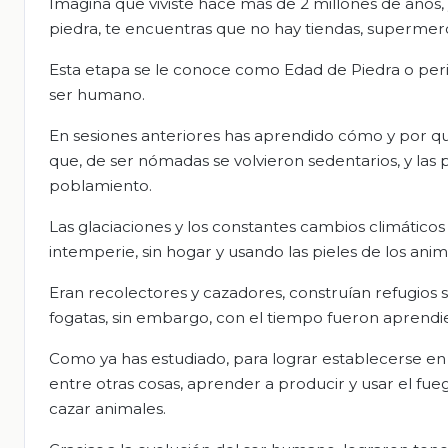
Imagina que viviste hace más de 2 millones de años
piedra, te encuentras que no hay tiendas, supermerca
Esta etapa se le conoce como Edad de Piedra o period
ser humano.
En sesiones anteriores has aprendido cómo y por qu
que, de ser nómadas se volvieron sedentarios, y las 
poblamiento.
Las glaciaciones y los constantes cambios climáticos 
intemperie, sin hogar y usando las pieles de los ani
Eran recolectores y cazadores, construían refugio
fogatas, sin embargo, con el tiempo fueron aprendie
Como ya has estudiado, para lograr establecerse en un
entre otras cosas, aprender a producir y usar el fue
cazar animales.