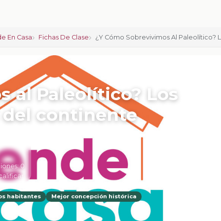
e En Casa
Fichas De Clase
¿Y Cómo Sobrevivimos Al Paleolítico? 
 al Paleolítico? Los
 del continente
iones:
0
calificar
s habitantes
Mejor concepción histórica