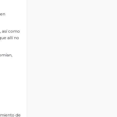
 en
, así como
ue allí no
omían,
amiento de