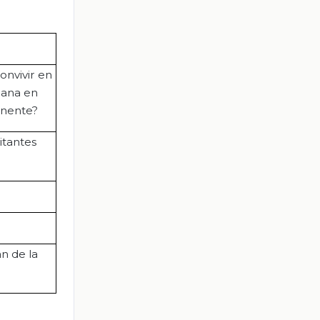
onvivir en
cana en
inente?
itantes
n de la