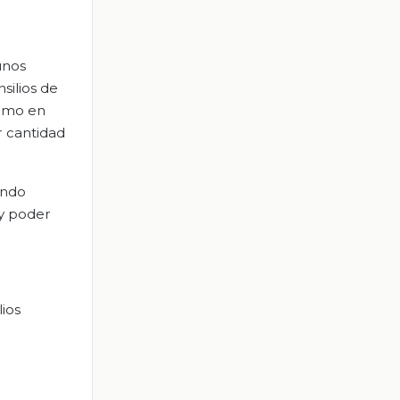
unos
silios de
cómo en
r cantidad
endo
 y poder
lios