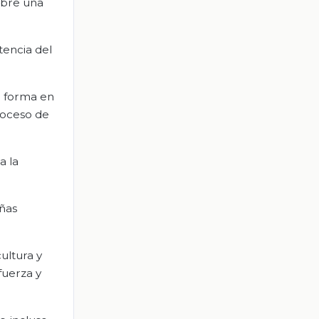
obre una
tencia del
a forma en
proceso de
a la
eñas
ultura y
fuerza y