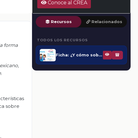
Conoce al CREA
Recursos
Relacionados
TODOS LOS RECURSOS
la forma
Ficha: ¿Y cómo sobrevivimos al Paleolítico? Los primeros pobladores del continente
🎒
mexicano,
.
cterísticas
ica sobre