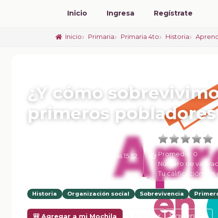
Inicio
Ingresa
Regístrate
Inicio
Primaria
Primaria 4to
Historia
Aprend
📚 FICHA DE CLASE
¿Y cómo sobrevivimos
primeros pobladores
Promedio:
0
6 de Febrero de 2025 a las 15:32
Número de valorac
Tu calificación:
Sin 
Historia
Organización social
Sobrevivencia
Primero
Anterior
Siguiente
🎒 Agregar a mi Mochila