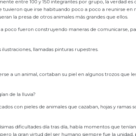
nte entre 100 y 150 integrantes por grupo, la verdad es 
ue tuvieron que irse habituando poco a poco a reunirse en
eran la presa de otros animales más grandes que ellos.
oco a poco fueron construyendo maneras de comunicarse, pa
 ilustraciones, llamadas pinturas rupestres.
rse a un animal, cortaban su piel en algunos trozos que le
n de la lluvia?
ricados con pieles de animales que cazaban, hojas y ramas s
imas dificultades día tras día, había momentos que tenía
 pero la gran virtud del ser humano siempre fue la unidad,