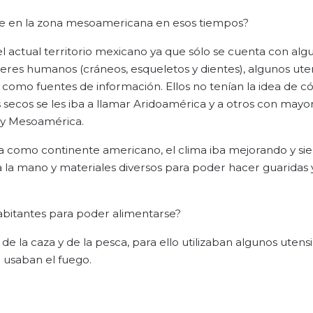
se en la zona mesoamericana en esos tiempos?
 actual territorio mexicano ya que sólo se cuenta con alg
seres humanos (cráneos, esqueletos y dientes), algunos uten
o como fuentes de información. Ellos no tenían la idea de 
ás secos se les iba a llamar Aridoamérica y a otros con mayo
a y Mesoamérica.
a como continente americano, el clima iba mejorando y si
a la mano y materiales diversos para poder hacer guaridas
habitantes para poder alimentarse?
de la caza y de la pesca, para ello utilizaban algunos utensi
 usaban el fuego.