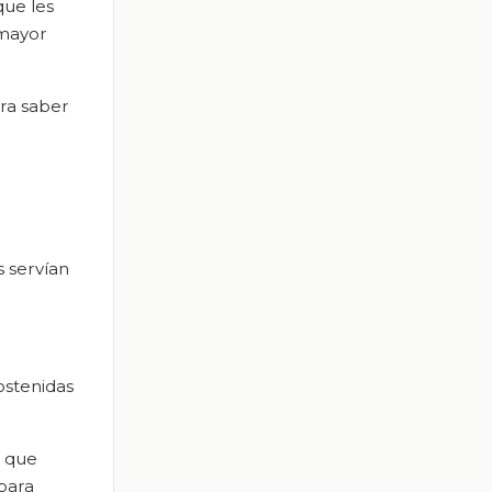
que les
 mayor
ra saber
s servían
ostenidas
n que
 para