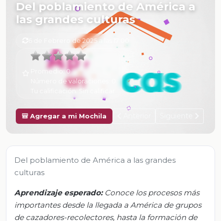
Del poblamiento de América a
las grandes culturas
6 de Febrero de 2025 a las 17:00
Promedio:
0
Número de valoraciones:
0
Tu calificación:
Sin calificar
Anterior
Siguiente
🎒 Agregar a mi Mochila
Del poblamiento de América a las grandes
culturas
Aprendizaje esperado:
Conoce los procesos más
importantes desde la llegada a América de grupos
de cazadores-recolectores, hasta la formación de