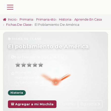
Inicio
Primaria
Primaria 4to
Historia
Aprende En Casa
Fichas De Clase
El Poblamiento De América
📚 FICHA DE CLASE
El poblamiento de América
6 de Febrero de 2025 a las 15:32
Promedio:
0
Número de valoraciones:
0
Tu calificación:
Sin calificar
Historia
Anterior
Siguiente
🎒 Agregar a mi Mochila