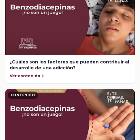
¿Cuáles son los factores que pueden contribuir al
desarrollo de una adicción?
Ver contenido
CONTENIDO