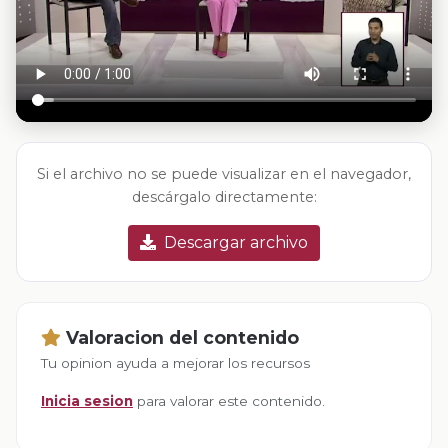
Si el archivo no se puede visualizar en el navegador,
descárgalo directamente:
Descargar archivo
Valoracion del contenido
Tu opinion ayuda a mejorar los recursos
Inicia sesion
para valorar este contenido.