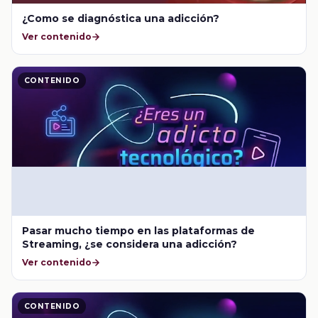
¿Como se diagnóstica una adicción?
Ver contenido
CONTENIDO
Pasar mucho tiempo en las plataformas de
Streaming, ¿se considera una adicción?
Ver contenido
CONTENIDO