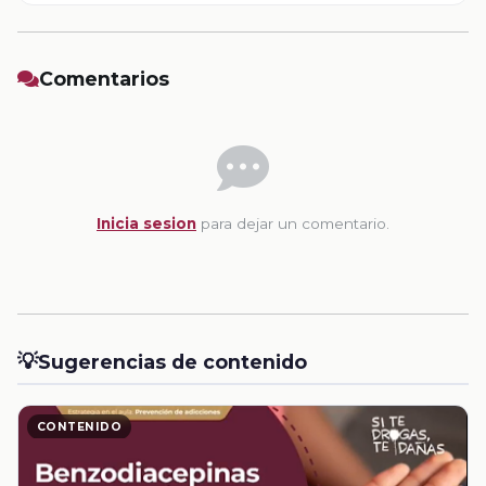
Comentarios
Inicia sesion
para dejar un comentario.
💡
Sugerencias de contenido
CONTENIDO