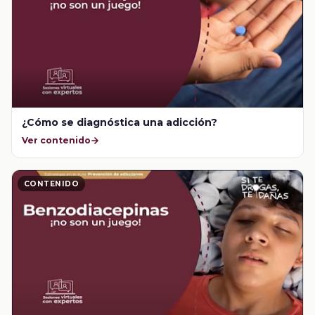
¿Cómo se diagnóstica una adicción?
Ver contenido
CONTENIDO