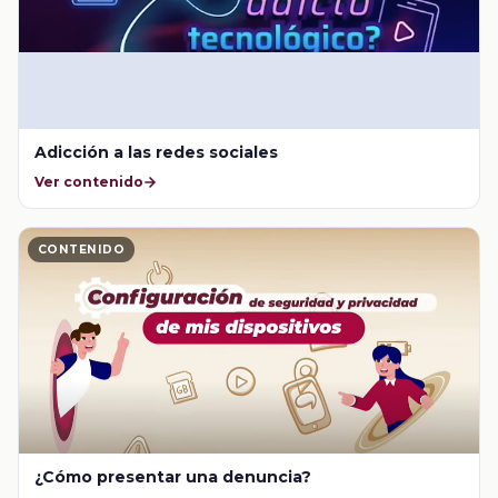
Adicción a las redes sociales
Ver contenido
CONTENIDO
¿Cómo presentar una denuncia?