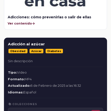
Adicciones: cómo prevenirlas o salir de ellas
Ver contenido
Adicción al azúcar
Obesidad
Azúcar
Diabetes
Sin descripción
Tipo:
Video
Formato:
MP4
Actualizado:
6 de Febrero de 2025 a las 16:32
Idiomas:
Español
📚 COLECCIONES