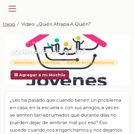
Inicio
Video: ¿Quién Atrapa A Quién?
📎 VIDEO · MP4
¿Quién atrapa a quién?
Emociones
Problemas
Manejo de las emociones
Descargar
🎒 Agregar a mi Mochila
¿Les ha pasado que cuando tienen un problema
en casa, en la escuela o con sus amigos, a veces
se sienten tan abrumados que durante días no
pueden dejar de sentirse mal por eso? Eso
sucede cuando nos enganchamos y nos dejamos