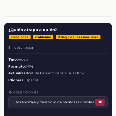
¿Quién atrapa a quién?
Emociones
Problemas
Manejo de las emociones
Sin descripción
Tipo:
Video
Formato:
MP4
Actualizado:
6 de Febrero de 2025 a las 16:32
Idiomas:
Español
📚 COLECCIONES
📚
Aprendizaje y desarrollo de hábitos saludables
🎒