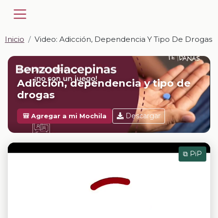
Inicio
Video: Adicción, Dependencia Y Tipo De Drogas
📎 VIDEO · MP4
Adicción, dependencia y tipo de
drogas
Descargar
🎒 Agregar a mi Mochila
⧉ PiP