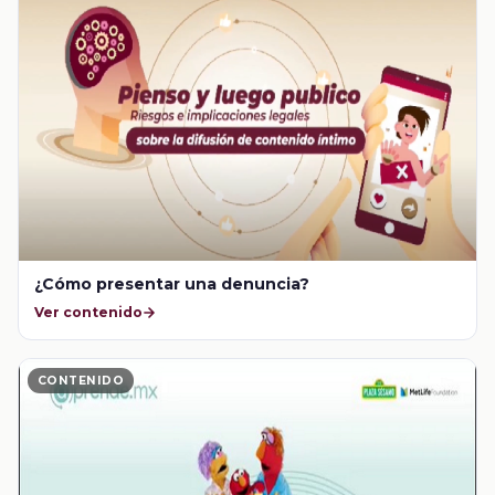
¿Cómo presentar una denuncia?
Ver contenido
CONTENIDO