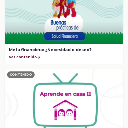
Meta financiera: ¿Necesidad o deseo?
Ver contenido
CONTENIDO