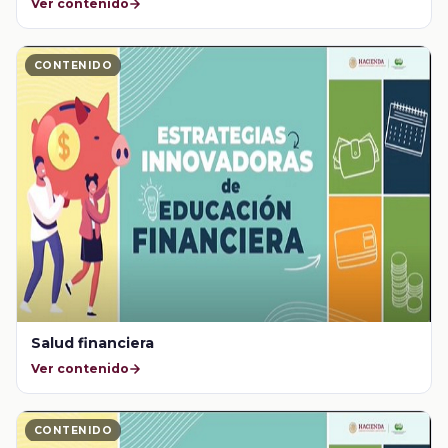
Ver contenido
CONTENIDO
Salud financiera
Ver contenido
CONTENIDO