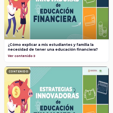
¿Cómo explicar a mis estudiantes y familia la
necesidad de tener una educación financiera?
Ver contenido
CONTENIDO