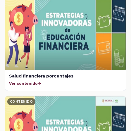
Salud financiera porcentajes
Ver contenido
CONTENIDO