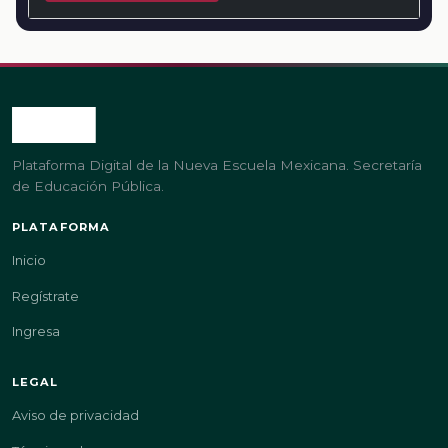
Plataforma Digital de la Nueva Escuela Mexicana. Secretaría
de Educación Pública.
PLATAFORMA
Inicio
Regístrate
Ingresa
LEGAL
Aviso de privacidad