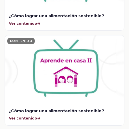
¿Cómo lograr una alimentación sostenible?
Ver contenido
CONTENIDO
¿Cómo lograr una alimentación sostenible?
Ver contenido