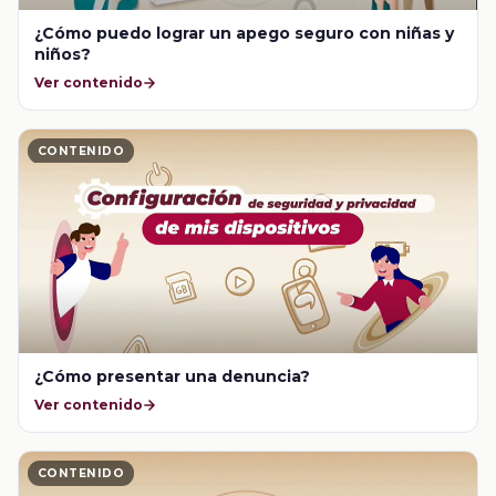
¿Cómo puedo lograr un apego seguro con niñas y
niños?
Ver contenido
CONTENIDO
¿Cómo presentar una denuncia?
Ver contenido
CONTENIDO