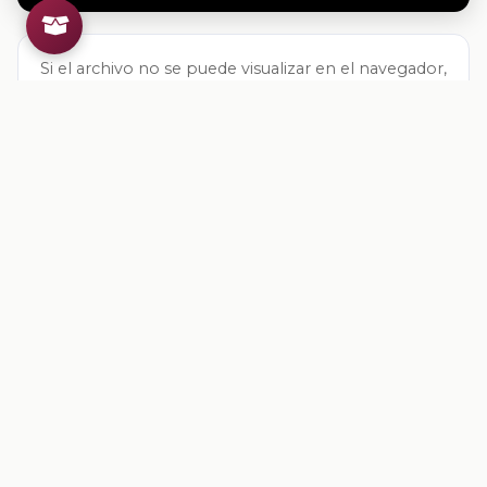
Si el archivo no se puede visualizar en el navegador,
descárgalo directamente:
Descargar archivo
Valoracion del contenido
Tu opinion ayuda a mejorar los recursos
Inicia sesion
para valorar este contenido.
Comentarios