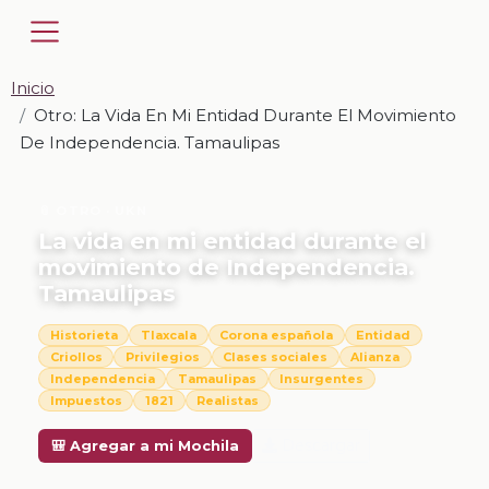
Inicio
Otro: La Vida En Mi Entidad Durante El Movimiento
De Independencia. Tamaulipas
📎 OTRO · UKN
La vida en mi entidad durante el
movimiento de Independencia.
Tamaulipas
Historieta
Tlaxcala
Corona española
Entidad
Criollos
Privilegios
Clases sociales
Alianza
Independencia
Tamaulipas
Insurgentes
Impuestos
1821
Realistas
Descargar
🎒 Agregar a mi Mochila