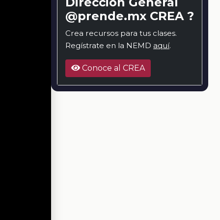
Dirección General
@prende.mx CREA ?
Crea recursos para tus clases.
Regístrate en la NEMD
aquí
.
Conoce al CREA