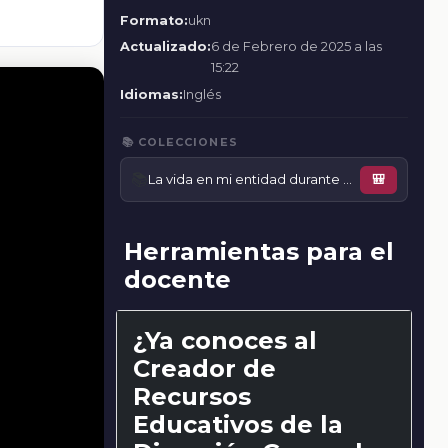
Formato:
ukn
Actualizado:
6 de Febrero de 2025 a las
15:22
Idiomas:
Inglés
📚 COLECCIONES
📚
La vida en mi entidad durante el movimiento de Independencia
🎒
Herramientas para el
docente
¿Ya conoces al
Creador de
Recursos
Educativos de la