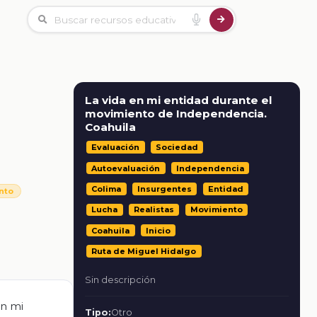
La vida en mi entidad durante el
movimiento de Independencia.
Coahuila
Evaluación
Sociedad
Autoevaluación
Independencia
Colima
Insurgentes
Entidad
nto
Lucha
Realistas
Movimiento
Coahuila
Inicio
Ruta de Miguel Hidalgo
Sin descripción
en mi
Tipo:
Otro