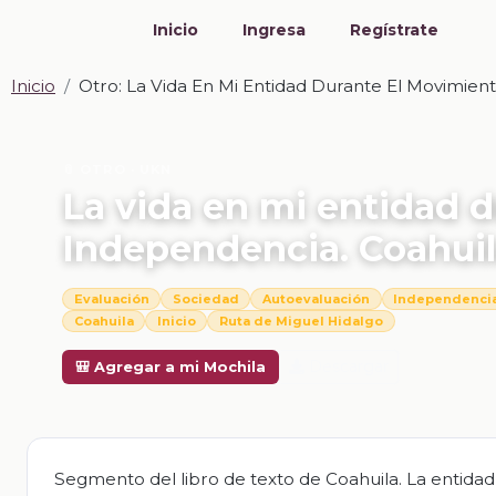
Inicio
Ingresa
Regístrate
Inicio
Otro: La Vida En Mi Entidad Durante El Movimien
📎 OTRO · UKN
La vida en mi entidad 
Independencia. Coahui
Evaluación
Sociedad
Autoevaluación
Independenci
Coahuila
Inicio
Ruta de Miguel Hidalgo
Descargar
🎒 Agregar a mi Mochila
Segmento del libro de texto de Coahuila. La entidad 