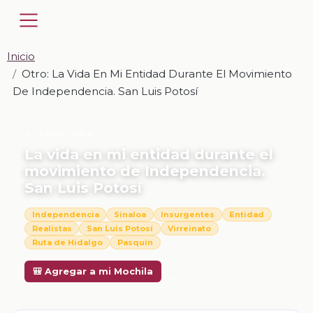
Inicio
Otro: La Vida En Mi Entidad Durante El Movimiento
De Independencia. San Luis Potosí
📎 OTRO · UKN
La vida en mi entidad durante el
movimiento de Independencia.
San Luis Potosí
Independencia
Sinaloa
Insurgentes
Entidad
Realistas
San Luis Potosí
Virreinato
Ruta de Hidalgo
Pasquín
Descargar
🎒 Agregar a mi Mochila