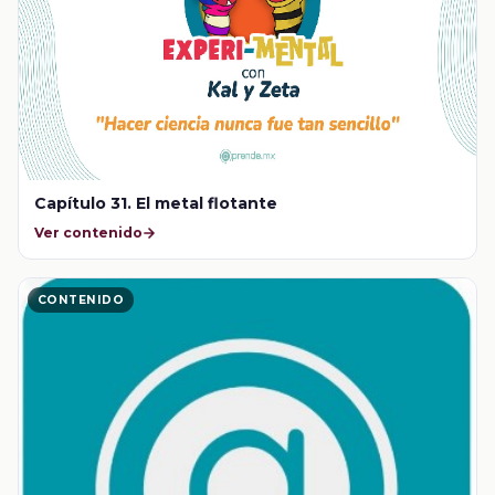
Capítulo 31. El metal flotante
Ver contenido
CONTENIDO