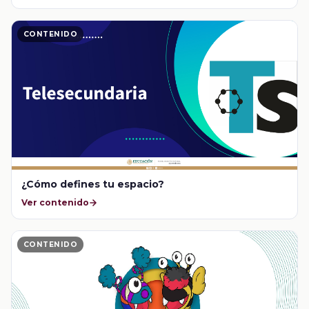
CONTENIDO
¿Cómo defines tu espacio?
Ver contenido
CONTENIDO