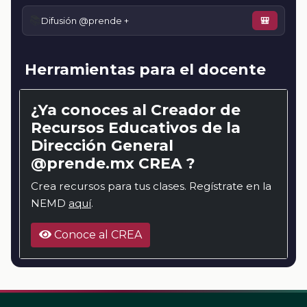
📚
Difusión @prende +
🎒
Herramientas para el docente
¿Ya conoces al Creador de
Recursos Educativos de la
Dirección General
@prende.mx CREA ?
Crea recursos para tus clases. Regístrate en la
NEMD
aquí
.
Conoce al CREA