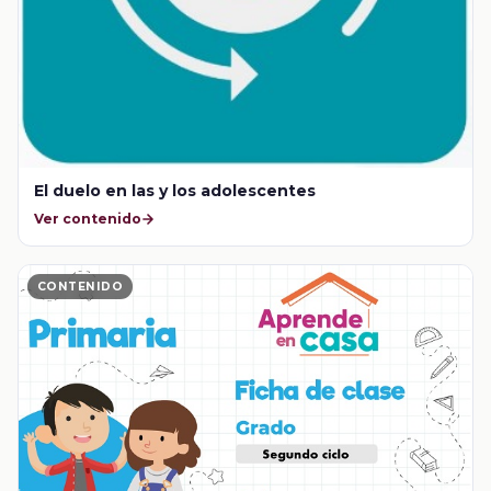
El duelo en las y los adolescentes
Ver contenido
CONTENIDO