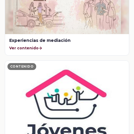
Experiencias de mediación
Ver contenido
CONTENIDO