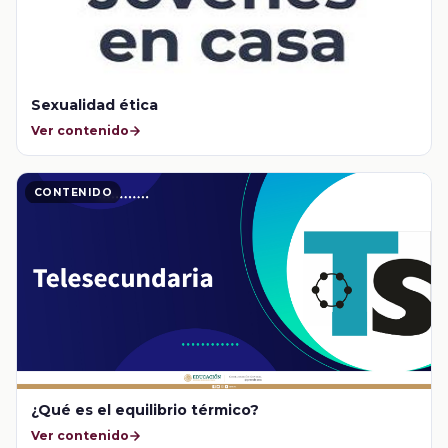
Sexualidad ética
Ver contenido
CONTENIDO
¿Qué es el equilibrio térmico?
Ver contenido