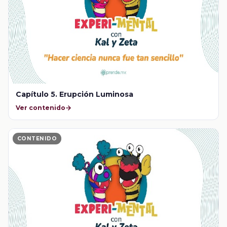
Capítulo 5. Erupción Luminosa
Ver contenido
CONTENIDO