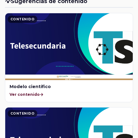
💡
Sugerencias de contenido
CONTENIDO
Modelo científico
Ver contenido
CONTENIDO