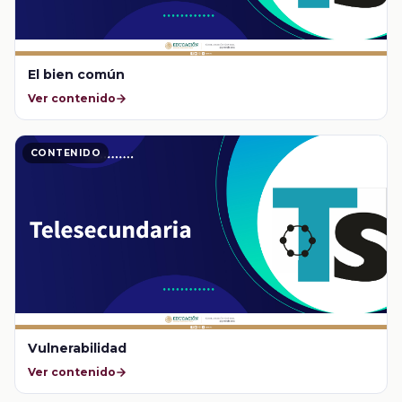
El bien común
Ver contenido
CONTENIDO
Vulnerabilidad
Ver contenido