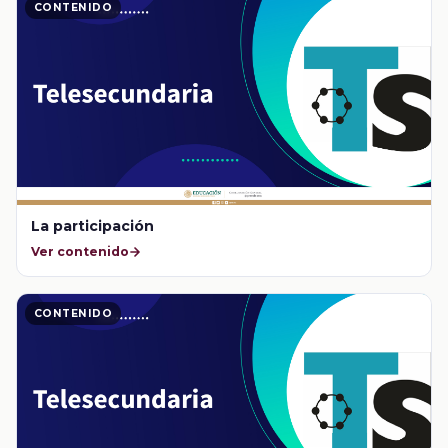
CONTENIDO
La participación
Ver contenido
CONTENIDO