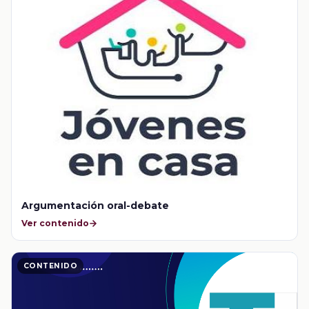
Argumentación oral-debate
Ver contenido
CONTENIDO