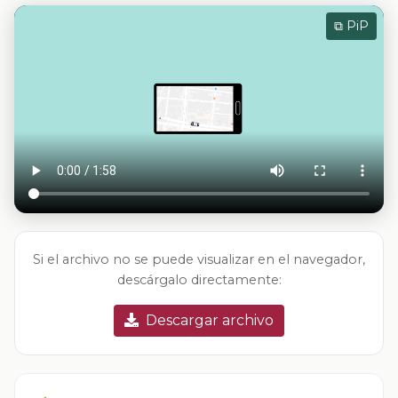
⧉ PiP
Si el archivo no se puede visualizar en el navegador,
descárgalo directamente:
Descargar archivo