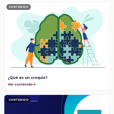
CONTENIDO
¿Qué es un croquis?
Ver contenido
CONTENIDO