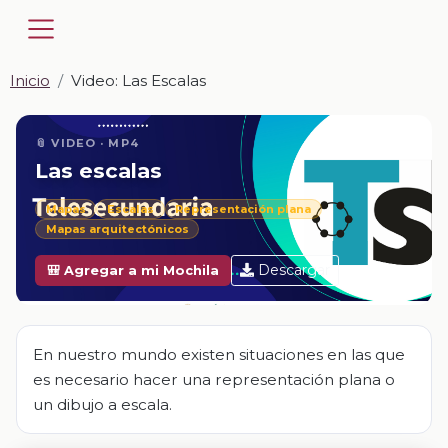
Inicio
Video: Las Escalas
📎 VIDEO · MP4
Las escalas
Mapas
Escalas
Representación plana
Mapas arquitectónicos
Descargar
🎒 Agregar a mi Mochila
En nuestro mundo existen situaciones en las que
es necesario hacer una representación plana o
un dibujo a escala.