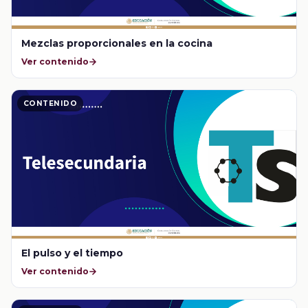
Mezclas proporcionales en la cocina
Ver contenido
CONTENIDO
El pulso y el tiempo
Ver contenido