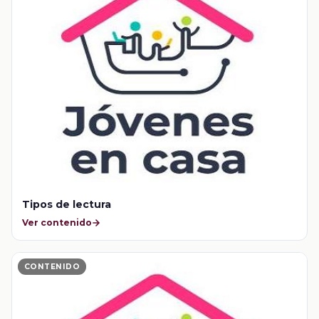
Tipos de lectura
Ver contenido
CONTENIDO