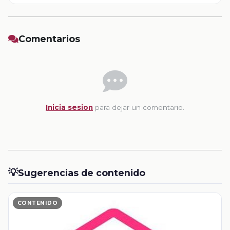
Comentarios
Inicia sesion
para dejar un comentario.
💡
Sugerencias de contenido
CONTENIDO