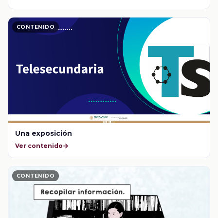
CONTENIDO
Una exposición
Ver contenido
CONTENIDO