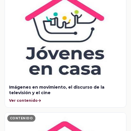
Imágenes en movimiento, el discurso de la
televisión y el cine
Ver contenido
CONTENIDO