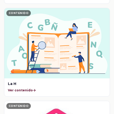
CONTENIDO
La H
Ver contenido
CONTENIDO