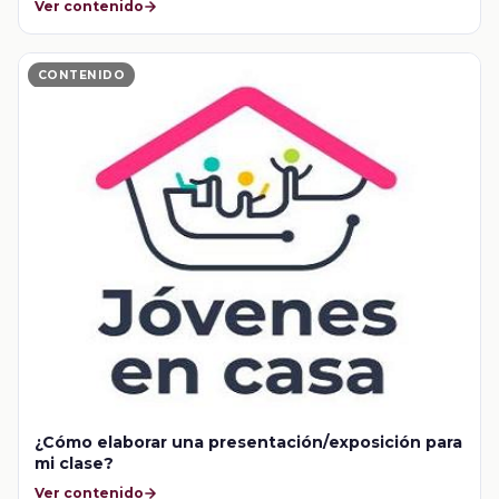
Ver contenido
CONTENIDO
¿Cómo elaborar una presentación/exposición para
mi clase?
Ver contenido