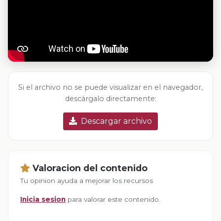
Si el archivo no se puede visualizar en el navegador,
descárgalo directamente:
Descargar archivo
Valoracion del contenido
Tu opinion ayuda a mejorar los recursos
Inicia sesion
para valorar este contenido.