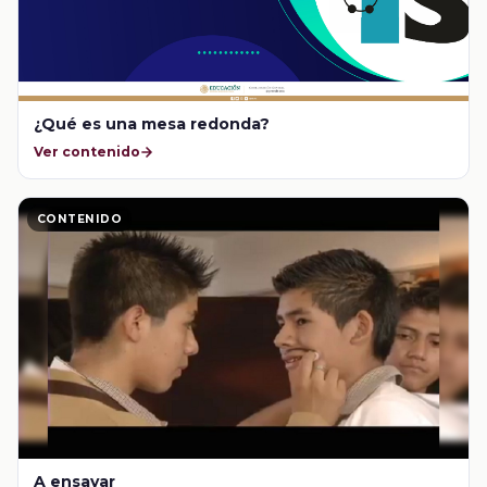
¿Qué es una mesa redonda?
Ver contenido
CONTENIDO
A ensayar