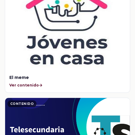
El meme
Ver contenido
CONTENIDO