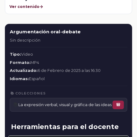
Ver contenido
Argumentación oral-debate
Sin descripción
Tipo:
Video
Formato:
MP4
Actualizado:
6 de Febrero de 2025 a las 16:30
Idiomas:
Español
📚 COLECCIONES
📚
La expresión verbal, visual y gráfica de las ideas
🎒
Herramientas para el docente