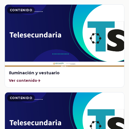
CONTENIDO
Iluminación y vestuario
Ver contenido
CONTENIDO