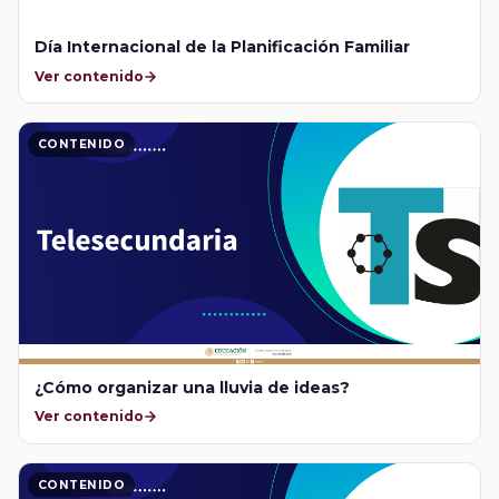
Día Internacional de la Planificación Familiar
Ver contenido
CONTENIDO
¿Cómo organizar una lluvia de ideas?
Ver contenido
CONTENIDO