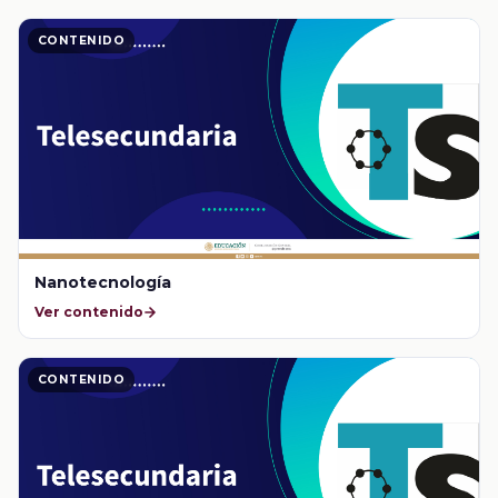
CONTENIDO
Nanotecnología
Ver contenido
CONTENIDO