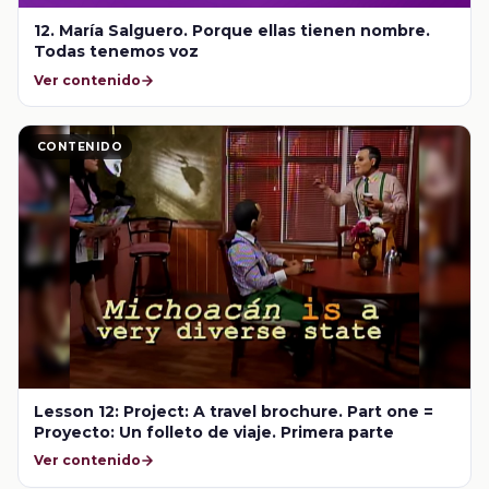
12. María Salguero. Porque ellas tienen nombre.
Todas tenemos voz
Ver contenido
CONTENIDO
Lesson 12: Project: A travel brochure. Part one =
Proyecto: Un folleto de viaje. Primera parte
Ver contenido