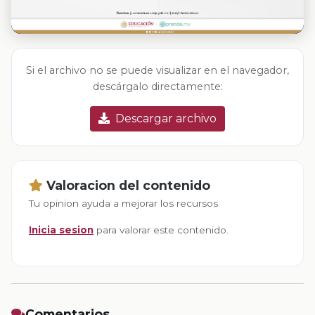
Si el archivo no se puede visualizar en el navegador,
descárgalo directamente:
Descargar archivo
Valoracion del contenido
Tu opinion ayuda a mejorar los recursos
Inicia sesion
para valorar este contenido.
Comentarios