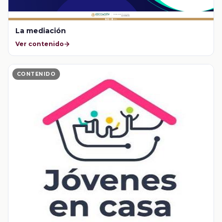
La mediación
Ver contenido
CONTENIDO