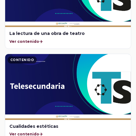
La lectura de una obra de teatro
Ver contenido
CONTENIDO
Cualidades estéticas
Ver contenido