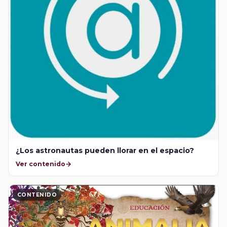
¿Los astronautas pueden llorar en el espacio?
Ver contenido
CONTENIDO