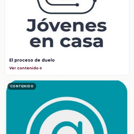
El proceso de duelo
Ver contenido
CONTENIDO