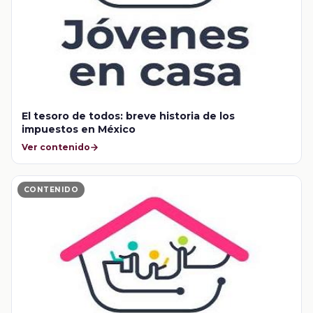
El tesoro de todos: breve historia de los
impuestos en México
Ver contenido
CONTENIDO