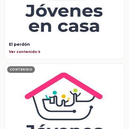
El perdón
Ver contenido
CONTENIDO