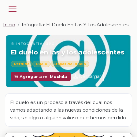
Inicio
Infografía: El Duelo En Las Y Los Adolescentes
📎 INFOGRAFÍA · JPG
El duelo en las y los adolescentes
Pérdida
Duelo
Etapas del duelo
Descargar
🎒 Agregar a mi Mochila
El duelo es un proceso a través del cual nos
vamos adaptando a las nuevas condiciones de la
vida, sin algo o alguien valioso que hemos perdido.