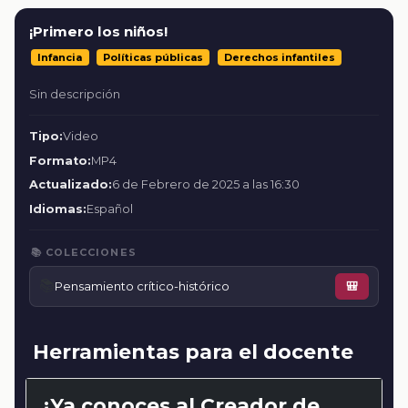
¡Primero los niños!
Infancia
Políticas públicas
Derechos infantiles
Sin descripción
Tipo:
Video
Formato:
MP4
Actualizado:
6 de Febrero de 2025 a las 16:30
Idiomas:
Español
📚 COLECCIONES
📚
Pensamiento crítico-histórico
🎒
Herramientas para el docente
¿Ya conoces al Creador de