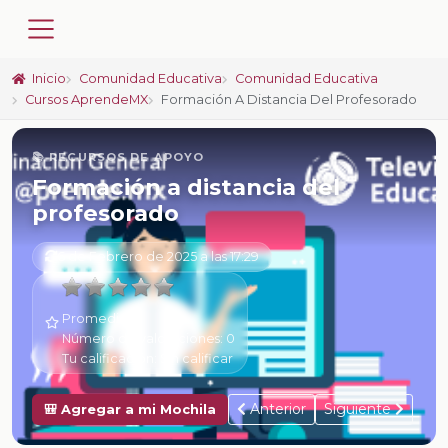
Inicio
Comunidad Educativa
Comunidad Educativa
Cursos AprendeMX
Formación A Distancia Del Profesorado
📚 RECURSOS DE APOYO
Formación a distancia del
profesorado
6 de Febrero de 2025 a las 17:29
Promedio:
0
Número de valoraciones:
0
Tu calificación:
Sin calificar
Anterior
Siguiente
🎒 Agregar a mi Mochila